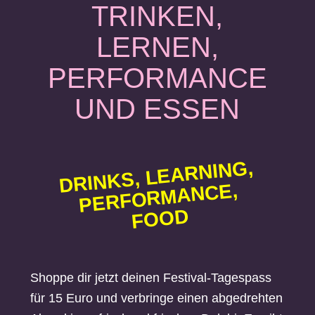
TRINKEN,
LERNEN,
PERFORMANCE
UND ESSEN
DRINKS, LEARNIN
G,
PERF
OR
F
O
MANCE,
OD
Shoppe dir jetzt deinen Festival-Tagespass
für 15 Euro und verbringe einen abgedrehten